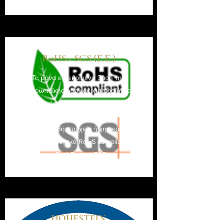
RoHS - SGS (Ε.Ε.)
Τα μόνα εγκεκριμένα βαση της
Ευρωπαϊκής οδηγίας για προϊόντα
που κυκλοφορούν στην ευρωπαϊκή
αγορά καθώς δεν περιέχουν
επιβλαβή στοιχεία ή χημικά.
- Πιστοποιητικό RoHS compliant
- Test Report SGS
HOHESTEIN