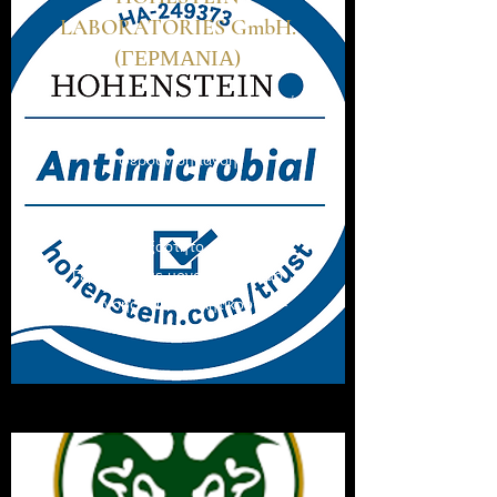
LABORATORIES GmbH.
(ΓΕΡΜΑΝΙΑ)
Τα μόνα που εχουν χαρακτηριστεί
ως "Αντιμικροβιακά" καθώς
φέρουν σήμανση
(σήμα) αντιμικροβιακής δράσης &
Πιστοποιητικό Επίδοσης από τον
διεθνή ανεξάρτητο φορέα της
Γερμανίας με μοναδικό αριθμό
σήμανσης - πιστοποιητικού HA -
249373