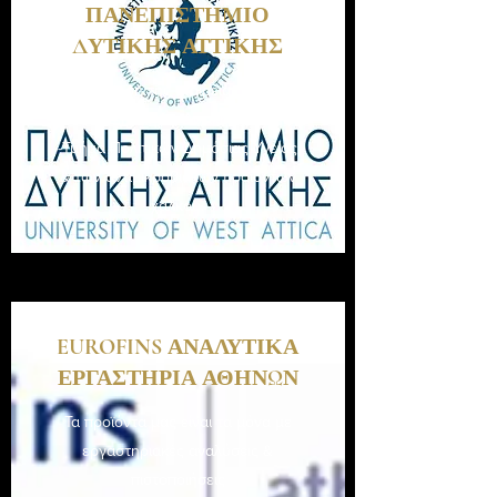
ΠΑΝΕΠΙΣΤΗΜΙΟ
ΔΥΤΙΚΗΣ ΑΤΤΙΚΗΣ
Πιστοποίηση της εταιρείας μας από
το Πανεπιστήμιο Δυτικής Αττικής
-Τμήμα Πολιτικών Δημόσιας Υγείας
& των αντιμικροβιακών προϊόντων
χαλκού.
EUROFINS ΑΝΑΛΥΤΙΚΑ
ΕΡΓΑΣΤΗΡΙΑ ΑΘΗΝΩΝ
Τα προϊόντα μας είναι τα μόνα με
εργαστηριακές αναλύσεις &
πιστοποιήσεις