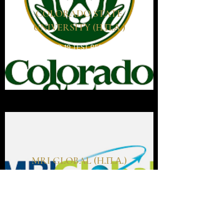
COLORADO STATE
UNIVERSITY (Η.Π.Α.)
COVID 19 TEST REPORT
MRI GLOBAL (H.Π.Α.)
COVID 19 TEST REPORT